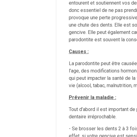
entourent et soutiennent vos de
donc essentiel de ne pas prendre
provoque une perte progressive d
une chute des dents. Elle est so
gencive. Elle peut également c
parodontite est souvent la cons
Causes :
La parodontite peut être causée
l’age, des modifications hormo
qui peut impacter la santé de l
vie (alcool, tabac, malnutrition
Prévenir la maladie :
Tout d’abord il est important de
dentaire irréprochable.
- Se brosser les dents 2 à 3 foi
effet, si votre gencive est sen