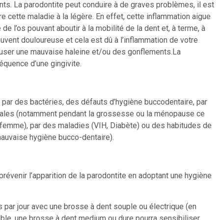
nts. La parodontite peut conduire à de graves problèmes, il est
 cette maladie à la légère. En effet, cette inflammation aigue
e l’os pouvant aboutir à la mobilité de la dent et, à terme, à
uvent douloureuse et cela est dû à l’inflammation de votre
auser une mauvaise haleine et/ou des gonflements.La
équence d’une gingivite.
 par des bactéries, des défauts d’hygiène buccodentaire, par
nales (notamment pendant la grossesse ou la ménopause ce
a femme), par des maladies (VIH, Diabète) ou des habitudes de
, mauvaise hygiène bucco-dentaire).
 prévenir l’apparition de la parodontite en adoptant une hygiène
s par jour avec une brosse à dent souple ou électrique (en
sible, une brosse à dent medium ou dure pourra sensibiliser