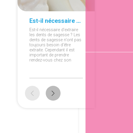
Est-il nécessaire d'extraire les dents de sagesse ?
Est-il nécessaire d'extraire
Plaque d
les dents de sagesse ? Les
l'éliminer
dents de sagesse n'ont pas
entaché p
toujours besoin d'être
dentaire 
extraite. Cependant il est
Vous vo
important de prendre
comment
rendez-vous chez son
débarras
dentiste pour s'assurer que
éviter d'
celles-ci ne posent pas de
? On rép
problèmes. En effet, dans la
questions
plupart des cas, des
symptômes et douleurs
peuvent survenir ...