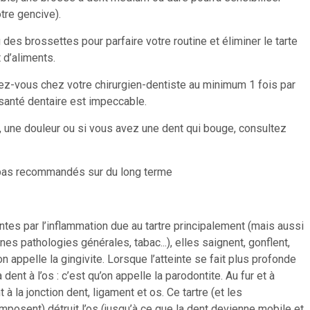
tre gencive).
 ou des brossettes pour parfaire votre routine et éliminer le tarte
 d’aliments.
ez-vous chez votre chirurgien-dentiste au minimum 1 fois par
santé dentaire est impeccable.
é, une douleur ou si vous avez une dent qui bouge, consultez
 pas recommandés sur du long terme
tes par l’inflammation due au tartre principalement (mais aussi
nes pathologies générales, tabac...), elles saignent, gonflent,
n appelle la gingivite. Lorsque l’atteinte se fait plus profonde
a dent à l’os : c’est qu’on appelle la parodontite. Au fur et à
 la jonction dent, ligament et os. Ce tartre (et les
posent) détruit l’os (jusqu’à ce que la dent devienne mobile et