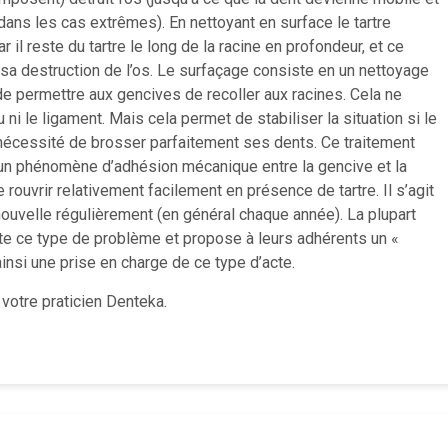
dans les cas extrêmes). En nettoyant en surface le tartre
ar il reste du tartre le long de la racine en profondeur, et ce
 sa destruction de l’os. Le surfaçage consiste en un nettoyage
de permettre aux gencives de recoller aux racines. Cela ne
ni le ligament. Mais cela permet de stabiliser la situation si le
nécessité de brosser parfaitement ses dents. Ce traitement
e d’un phénomène d’adhésion mécanique entre la gencive et la
 rouvrir relativement facilement en présence de tartre. Il s’agit
nouvelle régulièrement (en général chaque année). La plupart
te ce type de problème et propose à leurs adhérents un «
ainsi une prise en charge de ce type d’acte.
votre praticien Denteka.