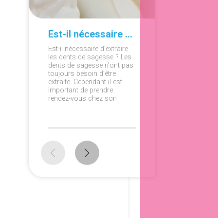
Est-il nécessaire d'extraire les dents de sagesse ?
Est-il nécessaire d'extraire
Plaque d
les dents de sagesse ? Les
l'éliminer
dents de sagesse n'ont pas
entaché p
toujours besoin d'être
dentaire 
extraite. Cependant il est
Vous vo
important de prendre
comment
rendez-vous chez son
débarras
dentiste pour s'assurer que
éviter d'
celles-ci ne posent pas de
? On rép
problèmes. En effet, dans la
questions
plupart des cas, des
symptômes et douleurs
peuvent survenir ...